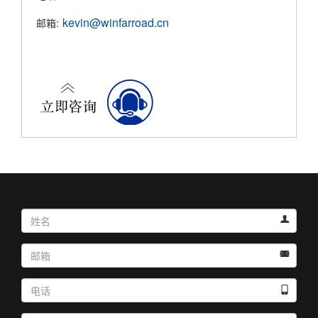
kevin@winfarroad.cn
邮箱:


