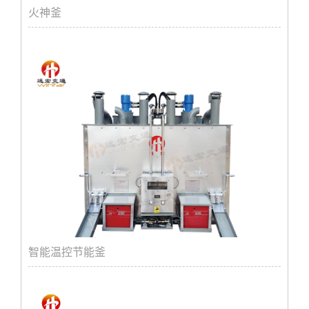
火神釜
智能温控节能釜