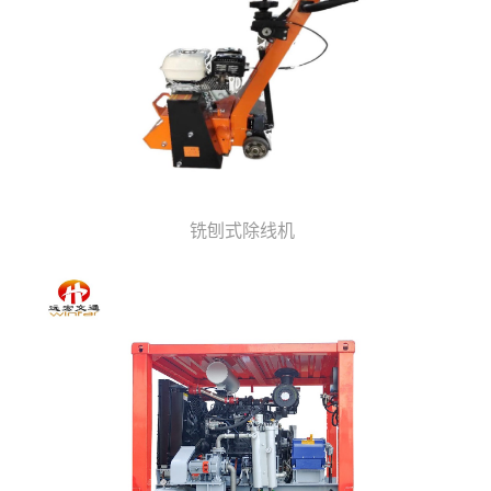
铣刨式除线机