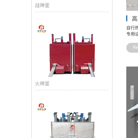
战神釜
高
自行
专用设
R
火神釜