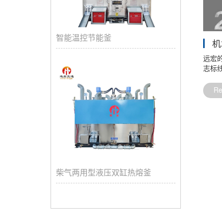
智能温控节能釜
机
远宏
志标线
R
柴气两用型液压双缸热熔釜