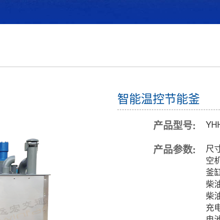
智能温控节能釜
产品型号:
YH
产品参数:
尺寸
空机
釜缸
柴油
柴油
充
电