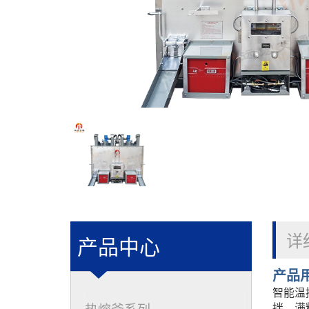
详
产品中心
产品
智能温
热熔釜系列
拌，满