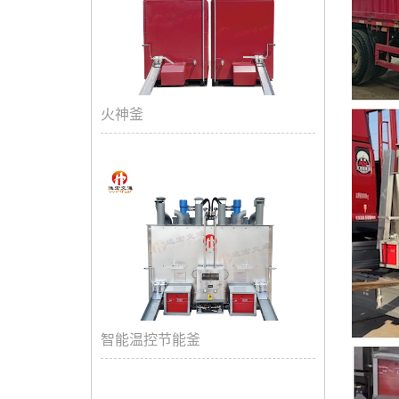
火神釜
智能温控节能釜