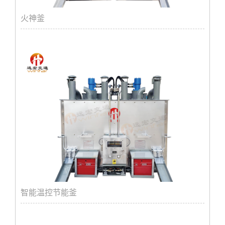
火神釜
智能温控节能釜