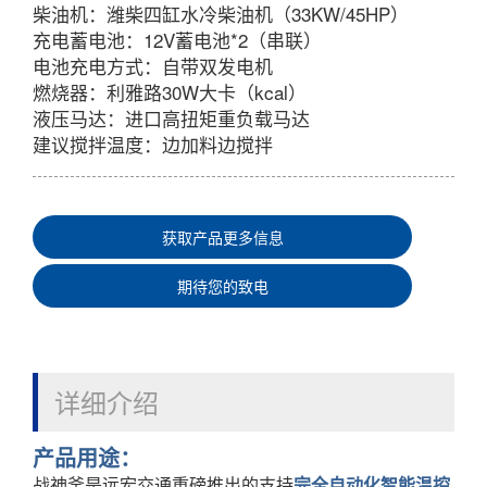
柴油机：潍柴四缸水冷柴油机（33KW/45HP）
充电蓄电池：12V蓄电池*2（串联）
电池充电方式：自带双发电机
燃烧器：利雅路30W大卡（kcal）
液压马达：进口高扭矩重负载马达
建议搅拌温度：边加料边搅拌
获取产品更多信息
期待您的致电
详细介绍
产品用途：
战神釜是远宏交通重磅推出的支持
完全自动化智能温控